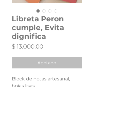
Libreta Peron
cumple, Evita
dignifica
Precio
$ 13.000,00
Agotado
Block de notas artesanal,
hojas lisas.
Sin eleccion de color, sujeto a
disponibilidad de stock.
Tamaño 10x15 cm .