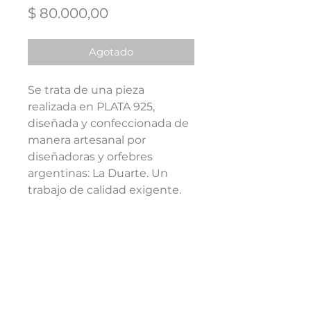
Precio
$ 80.000,00
Agotado
Se trata de una pieza
realizada en PLATA 925,
diseñada y confeccionada de
manera artesanal por
diseñadoras y orfebres
argentinas: La Duarte. Un
trabajo de calidad exigente.
Pavonado, elaborado
íntegramente a mano, peso
aproximado 5 a 6 grs, cierre
con seguro (tipo snap), dorso
grabado con sello 925.