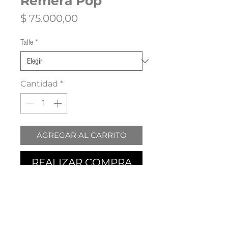
Remera Pop
Precio
$ 75.000,00
Talle
*
Cantidad
*
AGREGAR AL CARRITO
REALIZAR COMPRA
Remeras Unisex
Algodón 100% PREMIUM
Negra