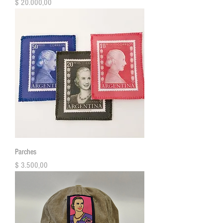
Precio
$ 20.000,00
Parches
Precio
$ 3.500,00