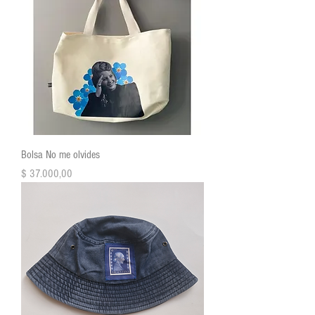
Bolsa No me olvides
Precio
$ 37.000,00